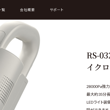
一覧
会社概要
サポート
KITCHEN
8 冷風器
Coming soon
RS-
0 加湿器
イクロ
6 布団乾燥機
28000Pa
最大約35分
LEDライト
除ができます