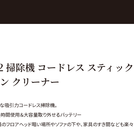
OTHER
Coming soon
032 掃除機 コードレス スティック
ン クリーナー
強力な吸引力コードレス掃除機。
長時間使用＆大容量取り外せるバッテリー
装備のフロアヘッド暗い場所やソファの下や、家具のすき間なども楽