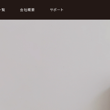
一覧
会社概要
サポート
KITCHEN
8 冷風器
Coming soon
0 加湿器
6 布団乾燥機