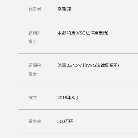
代表者
高岡 翔
顧問弁
中野 和馬(VSG法律事業所)
護士
顧問弁
池端 ムハンマド(VSG法律事業所)
護士
設立
2018年8月
資本金
500万円