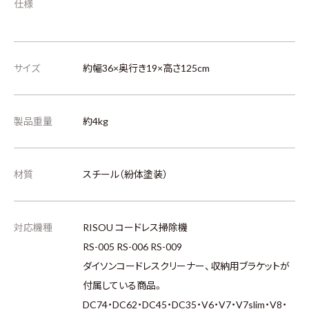
仕様
サイズ
約幅36×奥行き19×高さ125cm
製品重量
約4kg
材質
スチール（紛体塗装）
対応機種
RISOU コードレス掃除機
RS-005 RS-006 RS-009
ダイソンコードレスクリーナー、収納用ブラケットが
付属している商品。
DC74・DC62・DC45・DC35・V6・V7・V7slim・V8・